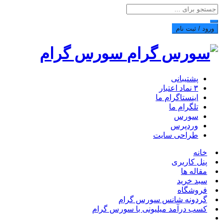
ورود / ثبت نام
سورس گرام
پشتیبانی
۳ نماد اعتبار
اینستاگرام ما
تلگرام ما
سورس
وردپرس
طراحی سایت
خانه
پنل کاربری
مقاله ها
سبد خرید
فروشگاه
گردونه شانس سورس گرام
کسب درآمد میلیونی با سورس گرام