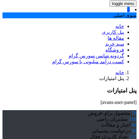
toggle menu
0
منوی اصلی
خانه
پنل کاربری
مقاله ها
سبد خرید
فروشگاه
گردونه شانس سورس گرام
کسب درآمد میلیونی با سورس گرام
خانه
پنل امتیازات
پنل امتیازات
[avans-user-panel]
76
محصول برای فروش
116
مشتریان راضی
41
اخبار و مقالات
26
درخواست پشتیبانی
137
تعداد کاربران فعال