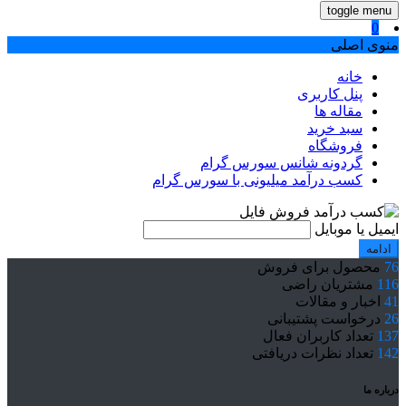
toggle menu
0
منوی اصلی
خانه
پنل کاربری
مقاله ها
سبد خرید
فروشگاه
گردونه شانس سورس گرام
کسب درآمد میلیونی با سورس گرام
ایمیل یا موبایل
ادامه
76
محصول برای فروش
116
مشتریان راضی
41
اخبار و مقالات
26
درخواست پشتیبانی
137
تعداد کاربران فعال
142
تعداد نظرات دریافتی
درباره ما