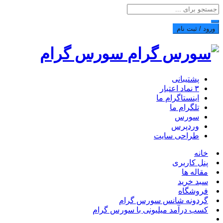
ورود / ثبت نام
سورس گرام
پشتیبانی
۳ نماد اعتبار
اینستاگرام ما
تلگرام ما
سورس
وردپرس
طراحی سایت
خانه
پنل کاربری
مقاله ها
سبد خرید
فروشگاه
گردونه شانس سورس گرام
کسب درآمد میلیونی با سورس گرام