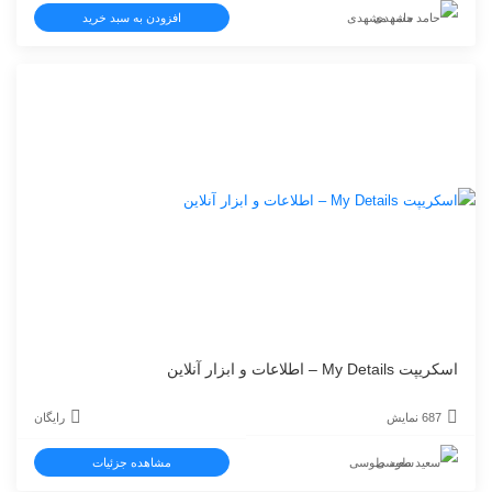
حامد مشهدی
افزودن به سبد خرید
68000 تومان
0
بود.
است.
اسکریپت My Details – اطلاعات و ابزار آنلاین
687 نمایش
رایگان
سعید طوسی
مشاهده جزئیات