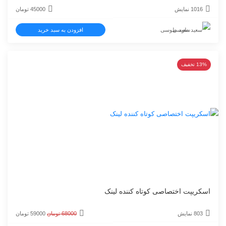
1016 نمایش
45000
تومان
سعید طوسی
افزودن به سبد خرید
13% تخفیف
اسکریپت اختصاصی کوتاه کننده لینک
قیمت
قیمت
803 نمایش
68000
تومان
59000
تومان
اصلی
فعلی