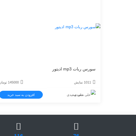
سورس ربات mp3 ادیتور
1011 نمایش
145000
تومان
علی سعیدی
افزودن به سبد خرید