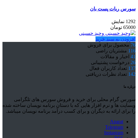
سورس ربات پست بان
1292 نمایش
65000
تومان
وحید حسینی
افزودن به سبد خرید
76
محصول برای فروش
116
مشتریان راضی
41
اخبار و مقالات
26
درخواست پشتیبانی
137
تعداد کاربران فعال
142
تعداد نظرات دریافتی
درباره ما
سورس گرام محلی برای خرید و فروش سورس های تلگرامی
وبسایت ها و نرم افزار هایی که با دستان برنامه نویسان ساخته شده
را برای ارائه به دیگران و برای کسب درآمد برنامه نویسان میباشد.
Aparat
Telegram
Instagram