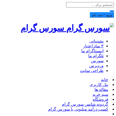
ورود / ثبت نام
سورس گرام
پشتیبانی
۳ نماد اعتبار
اینستاگرام ما
تلگرام ما
سورس
وردپرس
طراحی سایت
خانه
پنل کاربری
مقاله ها
سبد خرید
فروشگاه
گردونه شانس سورس گرام
کسب درآمد میلیونی با سورس گرام