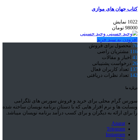
کتاب جهان های موازی
1022 نمایش
98000
تومان
وحید حسینی
افزودن به سبد خرید
76
محصول برای فروش
116
مشتریان راضی
41
اخبار و مقالات
26
درخواست پشتیبانی
137
تعداد کاربران فعال
142
تعداد نظرات دریافتی
درباره ما
سورس گرام محلی برای خرید و فروش سورس های تلگرامی
وبسایت ها و نرم افزار هایی که با دستان برنامه نویسان ساخته شده
را برای ارائه به دیگران و برای کسب درآمد برنامه نویسان میباشد.
Aparat
Telegram
Instagram