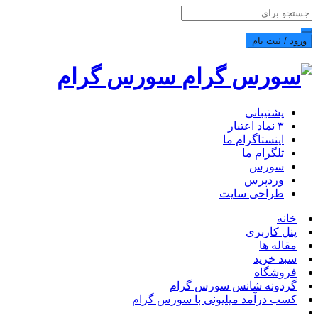
ورود / ثبت نام
سورس گرام
پشتیبانی
۳ نماد اعتبار
اینستاگرام ما
تلگرام ما
سورس
وردپرس
طراحی سایت
خانه
پنل کاربری
مقاله ها
سبد خرید
فروشگاه
گردونه شانس سورس گرام
کسب درآمد میلیونی با سورس گرام