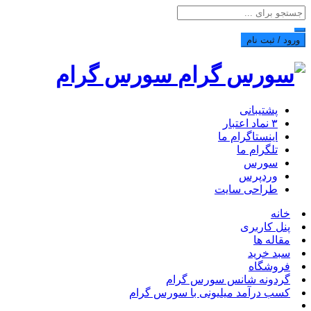
ورود / ثبت نام
سورس گرام
پشتیبانی
۳ نماد اعتبار
اینستاگرام ما
تلگرام ما
سورس
وردپرس
طراحی سایت
خانه
پنل کاربری
مقاله ها
سبد خرید
فروشگاه
گردونه شانس سورس گرام
کسب درآمد میلیونی با سورس گرام