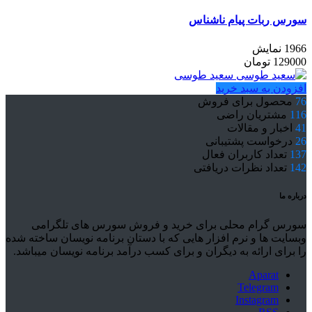
سورس ربات پیام ناشناس
1966 نمایش
129000
تومان
سعید طوسی
افزودن به سبد خرید
76
محصول برای فروش
116
مشتریان راضی
41
اخبار و مقالات
26
درخواست پشتیبانی
137
تعداد کاربران فعال
142
تعداد نظرات دریافتی
درباره ما
سورس گرام محلی برای خرید و فروش سورس های تلگرامی
وبسایت ها و نرم افزار هایی که با دستان برنامه نویسان ساخته شده
را برای ارائه به دیگران و برای کسب درآمد برنامه نویسان میباشد.
Aparat
Telegram
Instagram