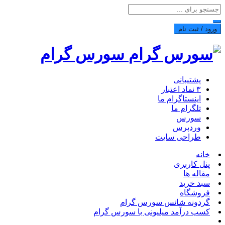
ورود / ثبت نام
سورس گرام
پشتیبانی
۳ نماد اعتبار
اینستاگرام ما
تلگرام ما
سورس
وردپرس
طراحی سایت
خانه
پنل کاربری
مقاله ها
سبد خرید
فروشگاه
گردونه شانس سورس گرام
کسب درآمد میلیونی با سورس گرام