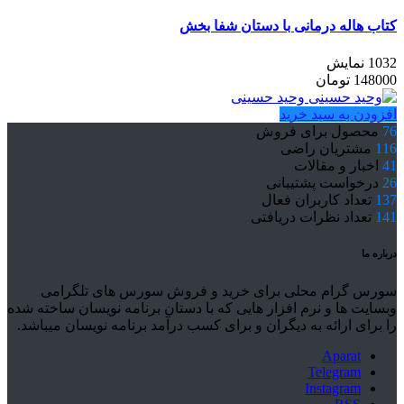
کتاب هاله درمانی با دستان شفا بخش
1032 نمایش
148000
تومان
وحید حسینی
افزودن به سبد خرید
76
محصول برای فروش
116
مشتریان راضی
41
اخبار و مقالات
26
درخواست پشتیبانی
137
تعداد کاربران فعال
141
تعداد نظرات دریافتی
درباره ما
سورس گرام محلی برای خرید و فروش سورس های تلگرامی
وبسایت ها و نرم افزار هایی که با دستان برنامه نویسان ساخته شده
را برای ارائه به دیگران و برای کسب درآمد برنامه نویسان میباشد.
Aparat
Telegram
Instagram