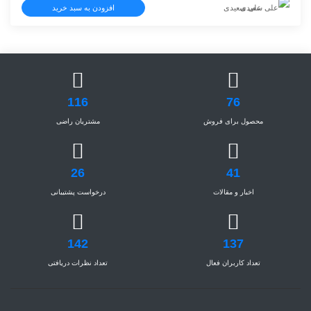
علی سعیدی
افزودن به سبد خرید
15000 تومان
0
بود.
است.
116
76
محصول برای فروش
مشتریان راضی
26
41
اخبار و مقالات
درخواست پشتیبانی
142
137
تعداد کاربران فعال
تعداد نظرات دریافتی