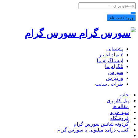
ورود / ثبت نام
سورس گرام
پشتیبانی
۳ نماد اعتبار
اینستاگرام ما
تلگرام ما
سورس
وردپرس
طراحی سایت
خانه
پنل کاربری
مقاله ها
سبد خرید
فروشگاه
گردونه شانس سورس گرام
کسب درآمد میلیونی با سورس گرام