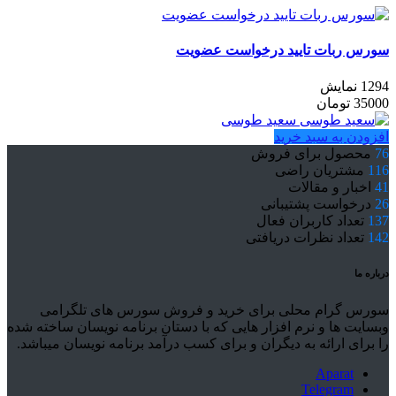
سورس ربات تایید درخواست عضویت
1294 نمایش
35000
تومان
سعید طوسی
افزودن به سبد خرید
76
محصول برای فروش
116
مشتریان راضی
41
اخبار و مقالات
26
درخواست پشتیبانی
137
تعداد کاربران فعال
142
تعداد نظرات دریافتی
درباره ما
سورس گرام محلی برای خرید و فروش سورس های تلگرامی
وبسایت ها و نرم افزار هایی که با دستان برنامه نویسان ساخته شده
را برای ارائه به دیگران و برای کسب درآمد برنامه نویسان میباشد.
Aparat
Telegram