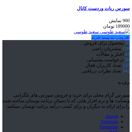
سورس ربات وردست کانال
900 نمایش
189000
تومان
سعید طوسی
افزودن به سبد خرید
76
محصول برای فروش
116
مشتریان راضی
41
اخبار و مقالات
26
درخواست پشتیبانی
137
تعداد کاربران فعال
142
تعداد نظرات دریافتی
درباره ما
سورس گرام محلی برای خرید و فروش سورس های تلگرامی
وبسایت ها و نرم افزار هایی که با دستان برنامه نویسان ساخته شده
را برای ارائه به دیگران و برای کسب درآمد برنامه نویسان میباشد.
Aparat
Telegram
Instagram