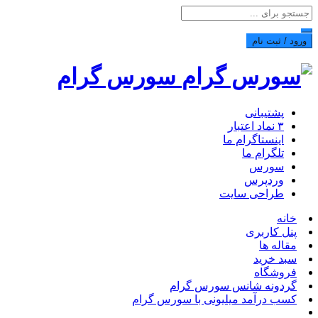
ورود / ثبت نام
سورس گرام
پشتیبانی
۳ نماد اعتبار
اینستاگرام ما
تلگرام ما
سورس
وردپرس
طراحی سایت
خانه
پنل کاربری
مقاله ها
سبد خرید
فروشگاه
گردونه شانس سورس گرام
کسب درآمد میلیونی با سورس گرام