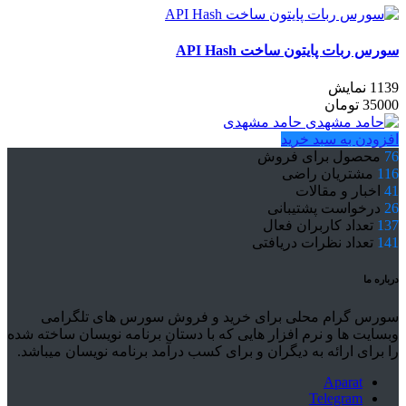
سورس ربات پایتون ساخت API Hash
1139 نمایش
35000
تومان
حامد مشهدی
افزودن به سبد خرید
76
محصول برای فروش
116
مشتریان راضی
41
اخبار و مقالات
26
درخواست پشتیبانی
137
تعداد کاربران فعال
141
تعداد نظرات دریافتی
درباره ما
سورس گرام محلی برای خرید و فروش سورس های تلگرامی
وبسایت ها و نرم افزار هایی که با دستان برنامه نویسان ساخته شده
را برای ارائه به دیگران و برای کسب درآمد برنامه نویسان میباشد.
Aparat
Telegram