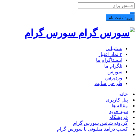
ورود / ثبت نام
سورس گرام
پشتیبانی
۳ نماد اعتبار
اینستاگرام ما
تلگرام ما
سورس
وردپرس
طراحی سایت
خانه
پنل کاربری
مقاله ها
سبد خرید
فروشگاه
گردونه شانس سورس گرام
کسب درآمد میلیونی با سورس گرام