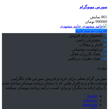
سورس موبوگرام
861 نمایش
990000
تومان
حامد مشهدی
افزودن به سبد خرید
76
محصول برای فروش
116
مشتریان راضی
41
اخبار و مقالات
26
درخواست پشتیبانی
137
تعداد کاربران فعال
142
تعداد نظرات دریافتی
درباره ما
سورس گرام محلی برای خرید و فروش سورس های تلگرامی
وبسایت ها و نرم افزار هایی که با دستان برنامه نویسان ساخته شده
را برای ارائه به دیگران و برای کسب درآمد برنامه نویسان میباشد.
Aparat
Telegram
Instagram