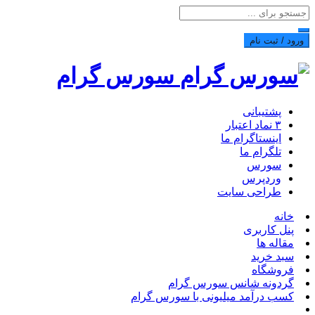
ورود / ثبت نام
سورس گرام
پشتیبانی
۳ نماد اعتبار
اینستاگرام ما
تلگرام ما
سورس
وردپرس
طراحی سایت
خانه
پنل کاربری
مقاله ها
سبد خرید
فروشگاه
گردونه شانس سورس گرام
کسب درآمد میلیونی با سورس گرام