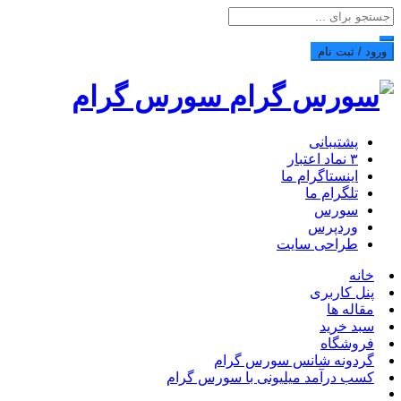
ورود / ثبت نام
سورس گرام
پشتیبانی
۳ نماد اعتبار
اینستاگرام ما
تلگرام ما
سورس
وردپرس
طراحی سایت
خانه
پنل کاربری
مقاله ها
سبد خرید
فروشگاه
گردونه شانس سورس گرام
کسب درآمد میلیونی با سورس گرام