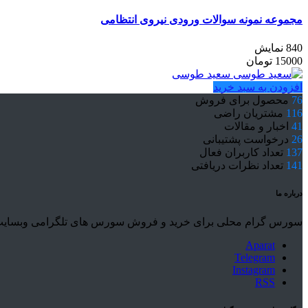
مجموعه نمونه سوالات ورودی نیروی انتظامی
840 نمایش
15000
تومان
سعید طوسی
افزودن به سبد خرید
76
محصول برای فروش
116
مشتریان راضی
41
اخبار و مقالات
26
درخواست پشتیبانی
137
تعداد کاربران فعال
141
تعداد نظرات دریافتی
درباره ما
سورس گرام محلی برای خرید و فروش سورس های تلگرامی وبسایت ها و 
Aparat
Telegram
Instagram
RSS