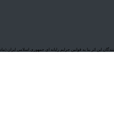
به قوانین جرایم رایانه ای جمهوری اسلامی ایران (ماده 1 ،12 و 25) برخورد خواهد ش