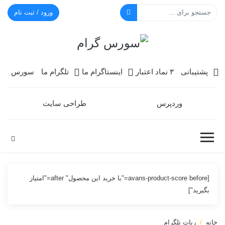
ورود / ثبت نام
سورس گرام
پشتیبانی
۳ نماد اعتبار
اینستاگرام ما
تلگرام ما
سورس
وردپرس
طراحی سایت
[avans-product-score before="با خرید این محصول" after="امتیاز
بگیرید"]
خانه
ربات تلگرام