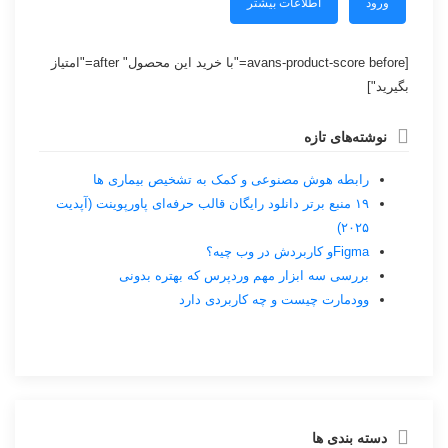
ورود
اطلاعات بیشتر
[avans-product-score before="با خرید این محصول" after="امتیاز
بگیرید"]
نوشته‌های تازه
رابطه هوش مصنوعی و کمک به تشخیص بیماری ها
۱۹ منبع برتر دانلود رایگان قالب حرفه‌ای پاورپوینت (آپدیت
۲۰۲۵)
Figmaو کاربردش در وب چیه؟
بررسی سه ابزار مهم وردپرس که بهتره بدونی
وودمارت چیست و چه کاربردی دارد
دسته بندی ها