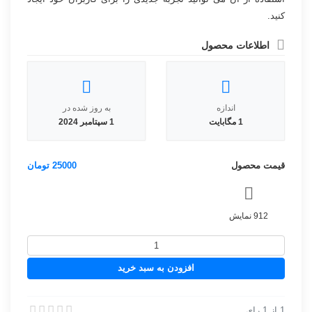
کنید.
اطلاعات محصول
اندازه
به روز شده در
1 مگابایت
1 سپتامبر 2024
قیمت محصول
25000
تومان
912 نمایش
سورس
ربات
افزودن به سبد خرید
تبدیل
متن
به
1
از
1
رای
سورس ربات تبدیل متن به کد مورس