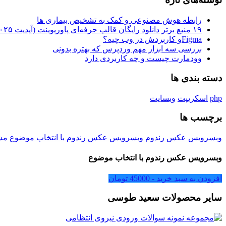
رابطه هوش مصنوعی و کمک به تشخیص بیماری ها
۱۹ منبع برتر دانلود رایگان قالب حرفه‌ای پاورپوینت (آپدیت ۲۰۲۵)
Figmaو کاربردش در وب چیه؟
بررسی سه ابزار مهم وردپرس که بهتره بدونی
وودمارت چیست و چه کاربردی دارد
دسته بندی ها
php
اسکریپت
وبسایت
برچسب ها
وبسرویس عکس رندوم
وبسرویس عکس رندوم با انتخاب موضوع
مش
وبسرویس عکس رندوم با انتخاب موضوع
افزودن به سبد خرید -
45000
تومان
سایر محصولات سعید طوسی