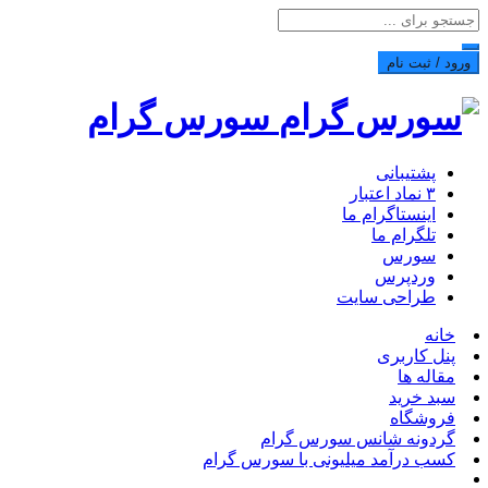
ورود / ثبت نام
سورس گرام
پشتیبانی
۳ نماد اعتبار
اینستاگرام ما
تلگرام ما
سورس
وردپرس
طراحی سایت
خانه
پنل کاربری
مقاله ها
سبد خرید
فروشگاه
گردونه شانس سورس گرام
کسب درآمد میلیونی با سورس گرام