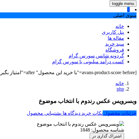
toggle menu
0
منوی اصلی
خانه
پنل کاربری
مقاله ها
سبد خرید
فروشگاه
گردونه شانس سورس گرام
کسب درآمد میلیونی با سورس گرام
[avans-product-score before="با خرید این محصول" after="امتیاز بگیرید"]
خانه
php
وبسرویس عکس رندوم با انتخاب موضوع
جزئیات محصول
نکات خرید
دیدگاه ها
پشتیبانی محصول
شناسه محصول:
1848
اشتراک گذاری در