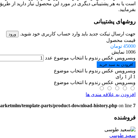
است یا به هر پشتیبانی دیگری در مورد این محصول نیاز دارید از طریق
بفرمایید.
روشهای پشتیبانی
جهت ارسال تیکت جدید باید وارد حساب کاربری خود شوید.
ورود
قیمت محصول
45000
تومان
1006 نمایش
وبسرویس عکس رندوم با انتخاب موضوع عدد
افزودن به سبد خرید
وبسرویس عکس رندوم با انتخاب موضوع
1
از
1
رای
وبسرویس عکس رندوم با انتخاب موضوع
افزودن به علاقه مندی ها
marketmlm/template-parts/product-download-history.php
on line
7
فروشنده
سعید طوسی