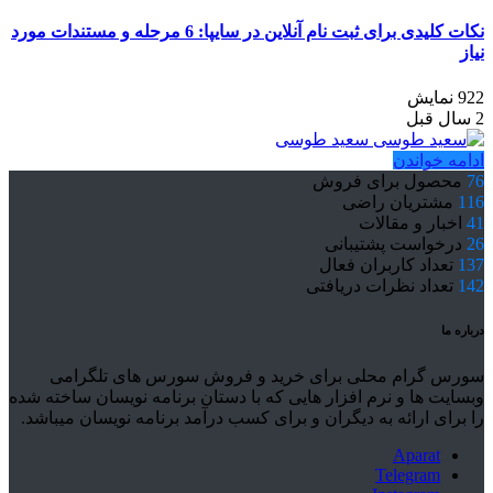
نکات کلیدی برای ثبت نام آنلاین در سایپا: 6 مرحله و مستندات مورد
نیاز
922 نمایش
2 سال قبل
سعید طوسی
ادامه خواندن
76
محصول برای فروش
116
مشتریان راضی
41
اخبار و مقالات
26
درخواست پشتیبانی
137
تعداد کاربران فعال
142
تعداد نظرات دریافتی
درباره ما
سورس گرام محلی برای خرید و فروش سورس های تلگرامی
وبسایت ها و نرم افزار هایی که با دستان برنامه نویسان ساخته شده
را برای ارائه به دیگران و برای کسب درآمد برنامه نویسان میباشد.
Aparat
Telegram