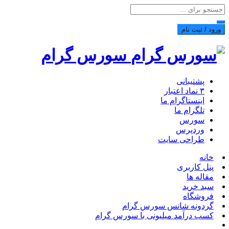
ورود / ثبت نام
سورس گرام
پشتیبانی
۳ نماد اعتبار
اینستاگرام ما
تلگرام ما
سورس
وردپرس
طراحی سایت
خانه
پنل کاربری
مقاله ها
سبد خرید
فروشگاه
گردونه شانس سورس گرام
کسب درآمد میلیونی با سورس گرام