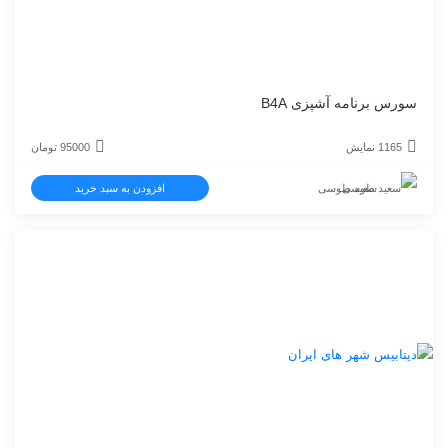
سورس برنامه آشپزی B4A
1165 نمایش
95000
تومان
سعید طوسی
افزودن به سبد خرید