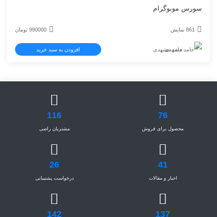
سورس موبوگرام
861 نمایش
990000
تومان
حامد مشهدی
افزودن به سبد خرید
116
76
محصول برای فروش
مشتریان راضی
26
41
اخبار و مقالات
درخواست پشتیبانی
142
137