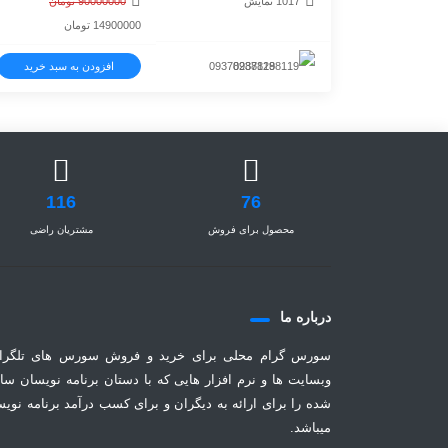
1017 نمایش
90000000
تومان
قیمت
قیمت
14900000
تومان
اصلی
فعلی
09378288119
افزودن به سبد خرید
90000000 تومان
14900000 
بود.
است.
116
76
محصول برای فروش
مشتریان راضی
درباره ما
سورس گرام محلی برای خرید و فروش سورس های تلگرا
وبسایت ها و نرم افزار هایی که با دستان برنامه نویسان سا
شده را برای ارائه به دیگران و برای کسب درآمد برنامه نوی
میباشد.