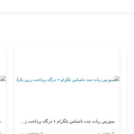
سورس ربات چت ناشناس تلگرام + درگاه پرداخت زرین پال3
س