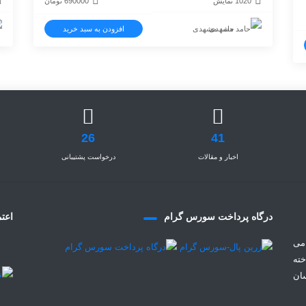
1020 نمایش
690000
تومان
حامد مشهدی
افزودن به سبد خرید
تومان
26
41
اخبار و مقالات
درخواست پشتیبانی
درگاه پرداخت سورس گرام
اعتم
می
خته
سان