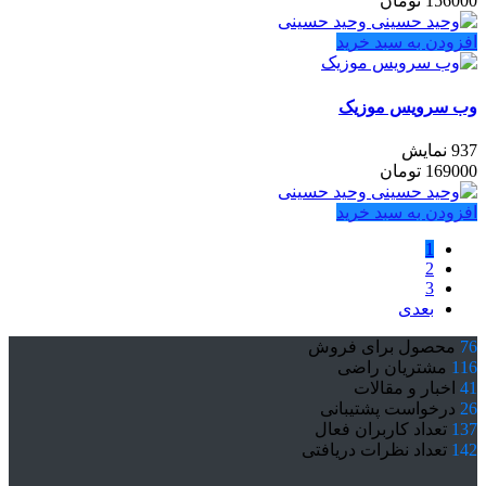
156000
تومان
وحید حسینی
افزودن به سبد خرید
وب‌ سرویس موزیک
937 نمایش
169000
تومان
وحید حسینی
افزودن به سبد خرید
1
2
3
بعدی
76
محصول برای فروش
116
مشتریان راضی
41
اخبار و مقالات
26
درخواست پشتیبانی
137
تعداد کاربران فعال
142
تعداد نظرات دریافتی