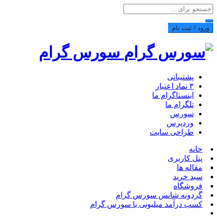
ورود / ثبت نام
سورس گرام
پشتیبانی
۳ نماد اعتبار
اینستاگرام ما
تلگرام ما
سورس
وردپرس
طراحی سایت
خانه
پنل کاربری
مقاله ها
سبد خرید
فروشگاه
گردونه شانس سورس گرام
کسب درآمد میلیونی با سورس گرام