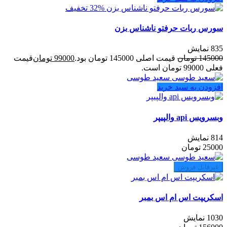
32% تخفیف
سورس ربات حرفتو ناشناس بزن
835 نمایش
145000
تومان
قیمت اصلی 145000 تومان بود.
99000
تومان
قیمت
فعلی 99000 تومان است.
سعید طوسی
افزودن به سبد خرید
وبسرویس api والپیپر
814 نمایش
25000
تومان
سعید طوسی
غیرقابل فروش
اسکریپت اس ام اس بمبر
1030 نمایش