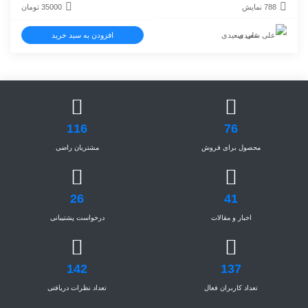
788 نمایش
35000
تومان
علی سعیدی
افزودن به سبد خرید
116
76
محصول برای فروش
مشتریان راضی
26
41
اخبار و مقالات
درخواست پشتیبانی
142
137
تعداد کاربران فعال
تعداد نظرات دریافتی