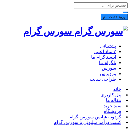
ورود / ثبت نام
سورس گرام
پشتیبانی
۳ نماد اعتبار
اینستاگرام ما
تلگرام ما
سورس
وردپرس
طراحی سایت
خانه
پنل کاربری
مقاله ها
سبد خرید
فروشگاه
گردونه شانس سورس گرام
کسب درآمد میلیونی با سورس گرام