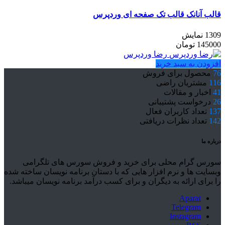
قالب آنانک قالب تک صفحه ای وردپرس
1309 نمایش
145000
تومان
رضا وردپرس
افزودن به سبد خرید
76
محصول برای فروش
116
مشتریان راضی
41
اخبار و مقالات
26
درخواست پشتیبانی
137
تعداد کاربران فعال
142
تعداد نظرات دریافتی
درباره ما
سورس گرام محلی برای خرید و فروش سورس های تلگرامی
وبسایت ها و نرم افزار هایی که با دستان برنامه نویسان ساخته شده
را برای ارائه به دیگران و برای کسب درآمد برنامه نویسان میباشد.
Aparat
Telegram
Instagram