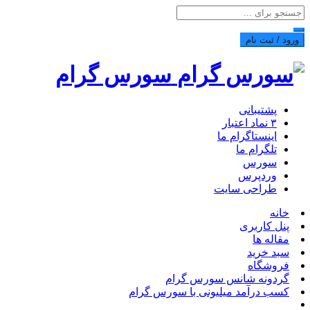
ورود / ثبت نام
سورس گرام
پشتیبانی
۳ نماد اعتبار
اینستاگرام ما
تلگرام ما
سورس
وردپرس
طراحی سایت
خانه
پنل کاربری
مقاله ها
سبد خرید
فروشگاه
گردونه شانس سورس گرام
کسب درآمد میلیونی با سورس گرام