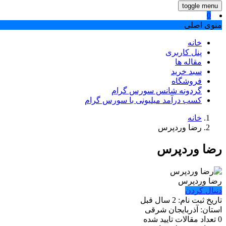
toggle menu
0
منوی اصلی
خانه
پنل کاربری
مقاله ها
سبد خرید
فروشگاه
گردونه شانس سورس گرام
کسب درآمد میلیونی با سورس گرام
خانه
رضا وردپرس
رضا وردپرس
رضا وردپرس
دنبال کردن
تاریخ ثبت نام:
2 سال قبل
استان:
آذربایجان شرقی
0
تعداد مقالات تایید شده