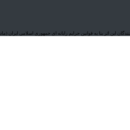
به قوانین جرایم رایانه ای جمهوری اسلامی ایران (ماده 1 ،12 و 25) برخورد خواهد ش