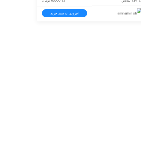
724 نمایش
65000
تومان
amin sh
افزودن به سبد خرید