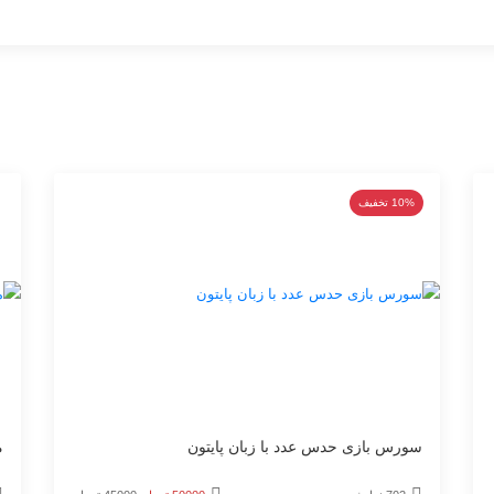
10% تخفیف
سورس بازی حدس عدد با زبان پایتون
م
قیمت
قیمت