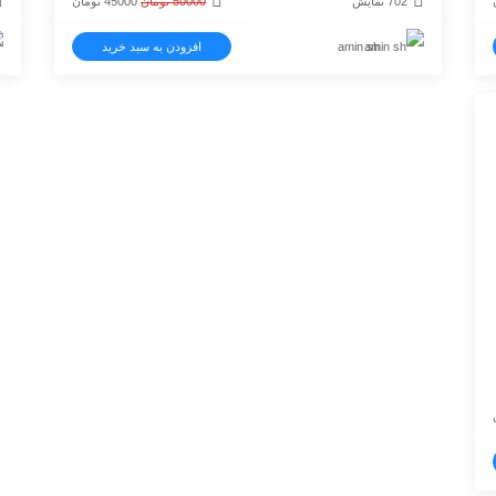
702 نمایش
50000
تومان
45000
تومان
اصلی
فعلی
amin sh
افزودن به سبد خرید
50000 تومان
45000 تومان
بود.
است.
قیمت
فعلی
45000 تومان
است.