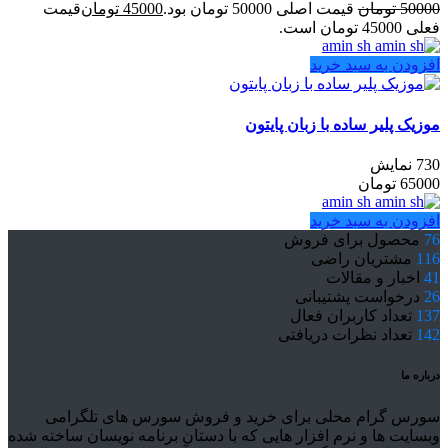
50000
تومان
قیمت اصلی 50000 تومان بود.
45000
تومان
قیمت
فعلی 45000 تومان است.
amin sh
افزودن به سبد خرید
موزیک پلیر ساده با زبان پایتون
730 نمایش
65000
تومان
amin sh
افزودن به سبد خرید
76
محصول برای فروش
116
مشتریان راضی
41
اخبار و مقالات
26
درخواست پشتیبانی
137
تعداد کاربران فعال
142
تعداد نظرات دریافتی
درباره ما
سورس گرام محلی برای خرید و فروش سورس های تلگرامی
وبسایت ها و نرم افزار هایی که با دستان برنامه نویسان ساخته شده