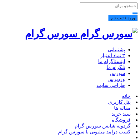
ورود / ثبت نام
سورس گرام
پشتیبانی
۳ نماد اعتبار
اینستاگرام ما
تلگرام ما
سورس
وردپرس
طراحی سایت
خانه
پنل کاربری
مقاله ها
سبد خرید
فروشگاه
گردونه شانس سورس گرام
کسب درآمد میلیونی با سورس گرام