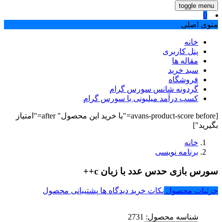
toggle menu
0
منوی اصلی
خانه
پنل کاربری
مقاله ها
سبد خرید
فروشگاه
گردونه شانس سورس گرام
کسب درآمد میلیونی با سورس گرام
[avans-product-score before="با خرید این محصول" after="امتیاز
بگیرید"]
خانه
برنامه نویسی
سورس بازی حدس عدد با زبان c++
جزئیات محصول
نکات خرید
دیدگاه ها
پشتیبانی محصول
شناسه محصول:
2731