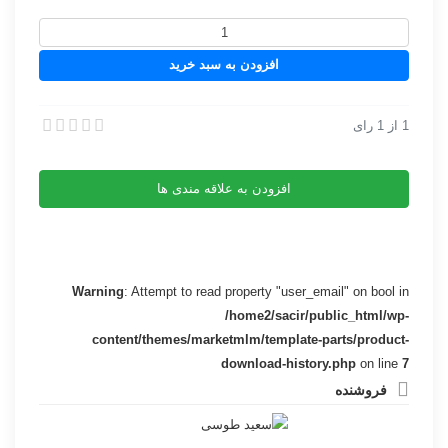
سورس
ربات
افزودن به سبد خرید
پیام
ناشناس
عدد
1
از
1
رای
سورس ربات پیام ناشناس
سورس ربات پیام ناشناس
افزودن به علاقه مندی ها
Warning
: Attempt to read property "user_email" on bool in
/home2/sacir/public_html/wp-
content/themes/marketmlm/template-parts/product-
download-history.php
on line
7
فروشنده