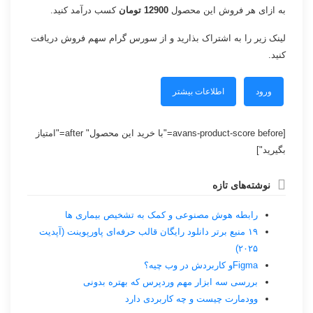
به ازای هر فروش این محصول
12900 تومان
کسب درآمد کنید.
لینک زیر را به اشتراک بذارید و از سورس گرام سهم فروش دریافت
کنید.
ورود
اطلاعات بیشتر
[avans-product-score before="با خرید این محصول" after="امتیاز
بگیرید"]
نوشته‌های تازه
رابطه هوش مصنوعی و کمک به تشخیص بیماری ها
۱۹ منبع برتر دانلود رایگان قالب حرفه‌ای پاورپوینت (آپدیت
۲۰۲۵)
Figmaو کاربردش در وب چیه؟
بررسی سه ابزار مهم وردپرس که بهتره بدونی
وودمارت چیست و چه کاربردی دارد