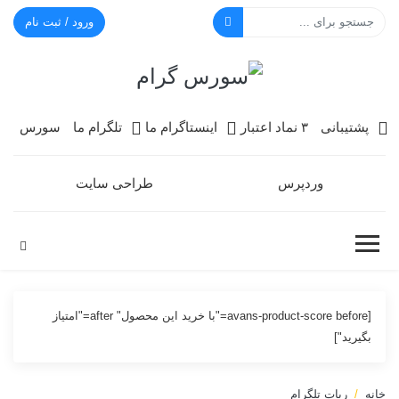
ورود / ثبت نام
سورس گرام
پشتیبانی
۳ نماد اعتبار
اینستاگرام ما
تلگرام ما
سورس
وردپرس
طراحی سایت
[avans-product-score before="با خرید این محصول" after="امتیاز
بگیرید"]
خانه
ربات تلگرام