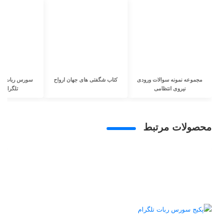
مجموعه نمونه سوالات ورودی
کتاب شگفتی های جهان ارواح
سورس ربات ارس
نیروی انتظامی
تلگرام به
محصولات مرتبط