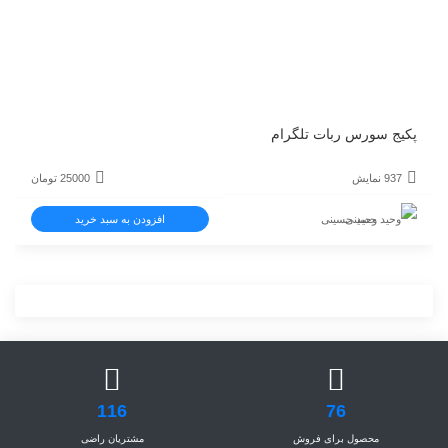
پکیج سورس ربات تلگرام
937 نمایش
25000
تومان
وحید حسینی
افزودن به سبد خرید
116
76
محصول برای فروش
مشتریان راضی