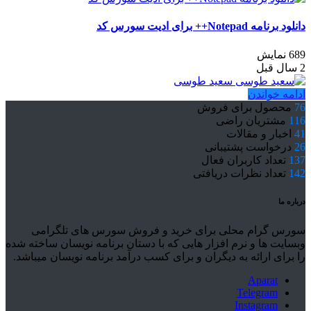
دانلود برنامه Notepad++ برای ادیت سورس کد
689 نمایش
2 سال قبل
سعید طوسی
ادامه خواندن
76
محصول برای فروش
116
مشتریان راضی
41
اخبار و مقالات
26
درخواست پشتیبانی
137
تعداد کاربران فعال
142
تعداد نظرات دریافتی
درباره ما
سورس گرام محلی برای خرید و فروش سورس های تلگرامی
وبسایت ها و نرم افزار هایی که با دستان برنامه نویسان ساخته شده
را برای ارائه به دیگران و برای کسب درآمد برنامه نویسان میباشد.
Aparat
Telegram
Instagram