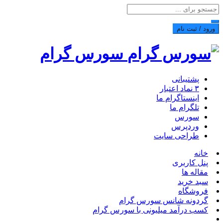
ورود / ثبت نام
سورس گرام
پشتیبانی
۳ نماد اعتبار
اینستاگرام ما
تلگرام ما
سورس
وردپرس
طراحی سایت
خانه
پنل کاربری
مقاله ها
سبد خرید
فروشگاه
گردونه شانس سورس گرام
کسب درآمد میلیونی با سورس گرام