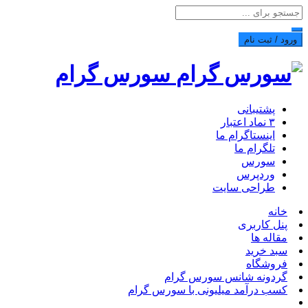
ورود / ثبت نام
سورس گرام
پشتیبانی
۳ نماد اعتبار
اینستاگرام ما
تلگرام ما
سورس
وردپرس
طراحی سایت
خانه
پنل کاربری
مقاله ها
سبد خرید
فروشگاه
گردونه شانس سورس گرام
کسب درآمد میلیونی با سورس گرام