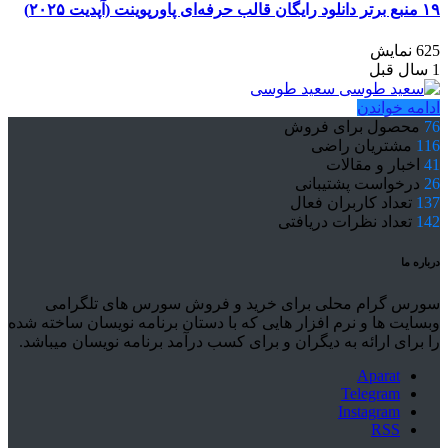
۱۹ منبع برتر دانلود رایگان قالب حرفه‌ای پاورپوینت (آپدیت ۲۰۲۵)
625 نمایش
1 سال قبل
سعید طوسی
ادامه خواندن
76
محصول برای فروش
116
مشتریان راضی
41
اخبار و مقالات
26
درخواست پشتیبانی
137
تعداد کاربران فعال
142
تعداد نظرات دریافتی
درباره ما
سورس گرام محلی برای خرید و فروش سورس های تلگرامی
وبسایت ها و نرم افزار هایی که با دستان برنامه نویسان ساخته شده
را برای ارائه به دیگران و برای کسب درآمد برنامه نویسان میباشد.
Aparat
Telegram
Instagram
RSS