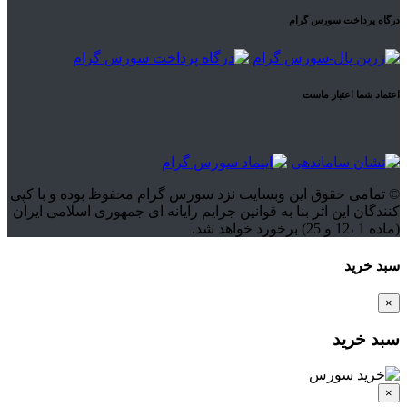
درگاه پرداخت سورس گرام
اعتماد شما اعتبار ماست
© تمامی حقوق این وبسایت نزد سورس گرام محفوظ بوده و با کپی
کنندگان این اثر بنا به قوانین جرایم رایانه ای جمهوری اسلامی ایران
(ماده 1 ،12 و 25) برخورد خواهد شد.
سبد خرید
×
سبد خرید
×