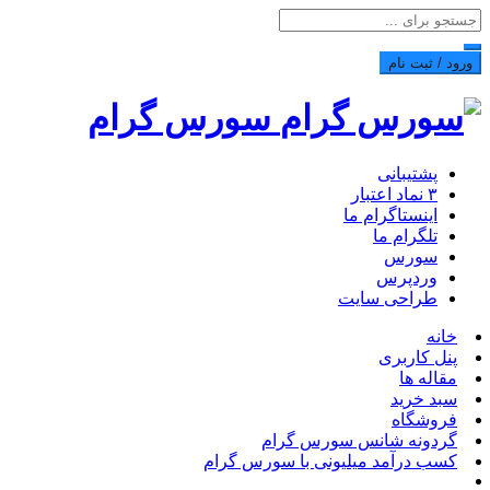
ورود / ثبت نام
سورس گرام
پشتیبانی
۳ نماد اعتبار
اینستاگرام ما
تلگرام ما
سورس
وردپرس
طراحی سایت
خانه
پنل کاربری
مقاله ها
سبد خرید
فروشگاه
گردونه شانس سورس گرام
کسب درآمد میلیونی با سورس گرام