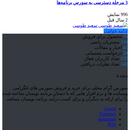
3 مرحله دسترسی به سورس برنامه‌ها
996 نمایش
2 سال قبل
سعید طوسی
ادامه خواندن
76
محصول برای فروش
116
مشتریان راضی
41
اخبار و مقالات
26
درخواست پشتیبانی
137
تعداد کاربران فعال
142
تعداد نظرات دریافتی
درباره ما
سورس گرام محلی برای خرید و فروش سورس های تلگرامی
وبسایت ها و نرم افزار هایی که با دستان برنامه نویسان ساخته شده
را برای ارائه به دیگران و برای کسب درآمد برنامه نویسان میباشد.
Aparat
Telegram
Instagram
RSS