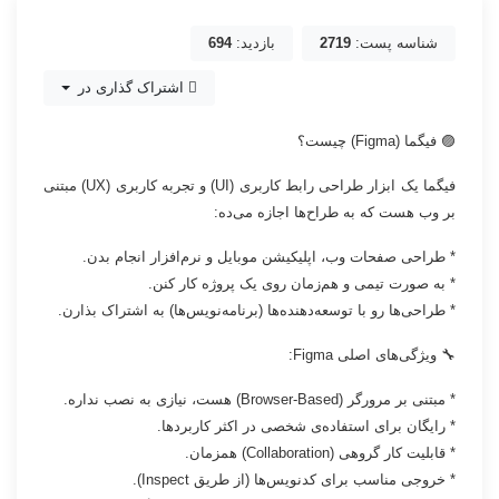
شناسه پست:
2719
بازدید:
694
اشتراک گذاری در
🟣 فیگما (Figma) چیست؟
فیگما یک ابزار طراحی رابط کاربری (UI) و تجربه کاربری (UX) مبتنی
بر وب هست که به طراح‌ها اجازه می‌ده:
* طراحی صفحات وب، اپلیکیشن موبایل و نرم‌افزار انجام بدن.
* به صورت تیمی و هم‌زمان روی یک پروژه کار کنن.
* طراحی‌ها رو با توسعه‌دهنده‌ها (برنامه‌نویس‌ها) به اشتراک بذارن.
🔧 ویژگی‌های اصلی Figma:
* مبتنی بر مرورگر (Browser-Based) هست، نیازی به نصب نداره.
* رایگان برای استفاده‌ی شخصی در اکثر کاربردها.
* قابلیت کار گروهی (Collaboration) همزمان.
* خروجی مناسب برای کدنویس‌ها (از طریق Inspect).