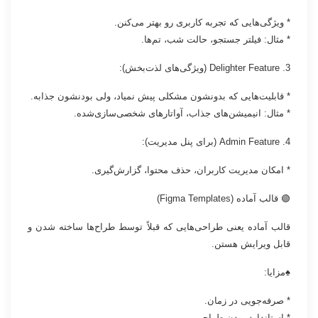
* ویژگی‌هایی که تجربه کاربری رو بهتر می‌کنن.
* مثال: فیلتر جستجو، حالت شب، تم‌ها.
3. Delighter Feature (ویژگی‌های لذت‌بخش):
* قابلیت‌هایی که بدونشون مشکلی پیش نمیاد، ولی بودنشون جذابه.
* مثال: انیمیشن‌های جذاب، آواتارهای شخصی‌سازی‌شده.
4. Admin Feature (برای پنل مدیریت):
* امکان مدیریت کاربران، حذف محتوا، گزارش‌گیری.
🟢 قالب آماده (Figma Templates)
قالب آماده یعنی طراحی‌هایی که قبلاً توسط طراح‌ها ساخته شدن و
قابل ویرایش هستن.
♠مزایا:
* صرفه‌جویی در زمان.
* استاندارد بودن طراحی.