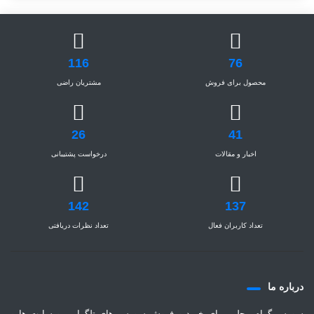
116
76
محصول برای فروش
مشتریان راضی
26
41
اخبار و مقالات
درخواست پشتیبانی
142
137
تعداد کاربران فعال
تعداد نظرات دریافتی
درباره ما
سورس گرام محلی برای خرید و فروش سورس های تلگرامی وبسایت ها و