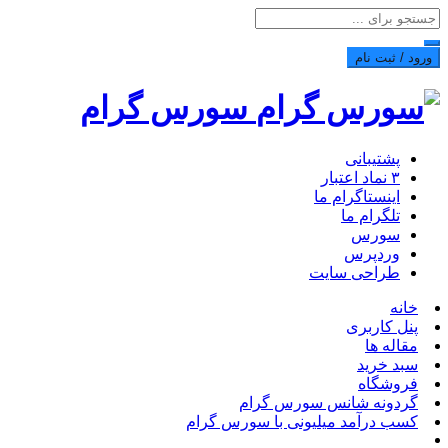
ورود / ثبت نام
سورس گرام
پشتیبانی
۳ نماد اعتبار
اینستاگرام ما
تلگرام ما
سورس
وردپرس
طراحی سایت
خانه
پنل کاربری
مقاله ها
سبد خرید
فروشگاه
گردونه شانس سورس گرام
کسب درآمد میلیونی با سورس گرام