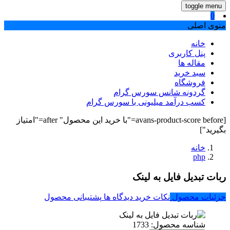
toggle menu
0
منوی اصلی
خانه
پنل کاربری
مقاله ها
سبد خرید
فروشگاه
گردونه شانس سورس گرام
کسب درآمد میلیونی با سورس گرام
[avans-product-score before="با خرید این محصول" after="امتیاز
بگیرید"]
خانه
php
ربات تبدیل فایل به لینک
جزئیات محصول
نکات خرید
دیدگاه ها
پشتیبانی محصول
شناسه محصول:
1733