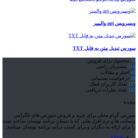
وبسرویس api والپیپر
سورس تبدیل متن به فایل TXT
76
محصول برای فروش
116
مشتریان راضی
41
اخبار و مقالات
26
درخواست پشتیبانی
137
تعداد کاربران فعال
142
تعداد نظرات دریافتی
درباره ما
سورس گرام محلی برای خرید و فروش سورس های تلگرامی
وبسایت ها و نرم افزار هایی که با دستان برنامه نویسان ساخته شده
را برای ارائه به دیگران و برای کسب درآمد برنامه نویسان میباشد.
Aparat