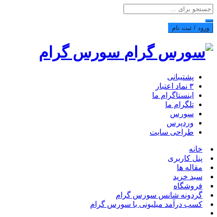
ورود / ثبت نام
سورس گرام
پشتیبانی
۳ نماد اعتبار
اینستاگرام ما
تلگرام ما
سورس
وردپرس
طراحی سایت
خانه
پنل کاربری
مقاله ها
سبد خرید
فروشگاه
گردونه شانس سورس گرام
کسب درآمد میلیونی با سورس گرام