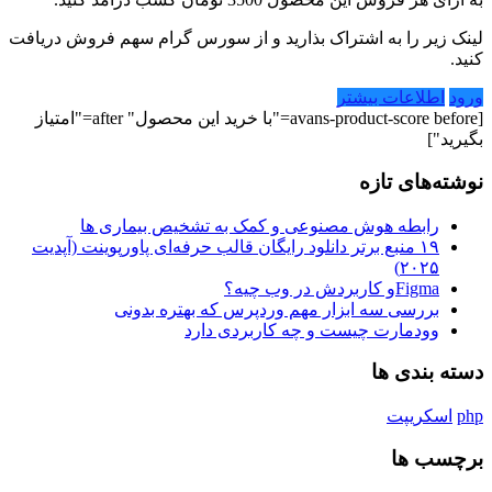
لینک زیر را به اشتراک بذارید و از سورس گرام سهم فروش دریافت
کنید.
ورود
اطلاعات بیشتر
[avans-product-score before="با خرید این محصول" after="امتیاز
بگیرید"]
نوشته‌های تازه
رابطه هوش مصنوعی و کمک به تشخیص بیماری ها
۱۹ منبع برتر دانلود رایگان قالب حرفه‌ای پاورپوینت (آپدیت
۲۰۲۵)
Figmaو کاربردش در وب چیه؟
بررسی سه ابزار مهم وردپرس که بهتره بدونی
وودمارت چیست و چه کاربردی دارد
دسته بندی ها
php
اسکریپت
برچسب ها