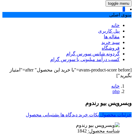
toggle menu
0
منوی اصلی
خانه
پنل کاربری
مقاله ها
سبد خرید
فروشگاه
گردونه شانس سورس گرام
کسب درآمد میلیونی با سورس گرام
[avans-product-score before="با خرید این محصول" after="امتیاز
بگیرید"]
خانه
php
وبسرویس بیو رندوم
جزئیات محصول
نکات خرید
دیدگاه ها
پشتیبانی محصول
شناسه محصول:
1842